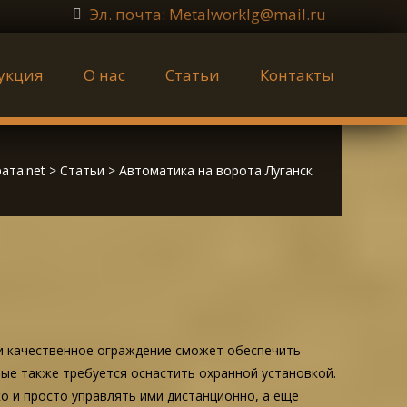
Эл. почта: Metalworklg@mail.ru
укция
О нас
Статьи
Контакты
ата.net
>
Статьи
>
Автоматика на ворота Луганск
 и качественное ограждение сможет обеспечить
орые также требуется оснастить охранной установкой.
о и просто управлять ими дистанционно, а еще