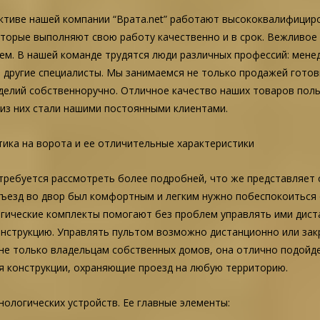
ктиве нашей компании “Врата.net” работают высококвалифицир
оторые выполняют свою работу качественно и в срок. Вежливое
ем. В нашей команде трудятся люди различных профессий: мене
и другие специалисты. Мы занимаемся не только продажей гото
делий собственноручно. Отличное качество наших товаров пол
из них стали нашими постоянными клиентами.
ика на ворота и ее отличительные характеристики
требуется рассмотреть более подробней, что же представляет с
ъезд во двор был комфортным и легким нужно побеспокоиться
гические комплекты помогают без проблем управлять ими диста
струкцию. Управлять пультом возможно дистанционно или закреп
не только владельцам собственных домов, она отлично подойде
я конструкции, охраняющие проезд на любую территорию.
ологических устройств. Ее главные элементы: