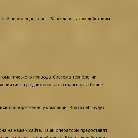
яющей перемещает винт. Благодаря таким действиям
томатического привода. Система технологии
едприятиях, где движение автотранспорта более
анск
приобретенная у компании “Врата.net” будет
она на нашем сайте. Наши операторы предоставят
заявку по электронной почте. Все ваши действия