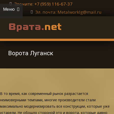
Звоните: +7 (959) 116-67-37
Меню
Эл. почта: Metalworklg@mail.ru
Ворота Луганск
В то время, как современный рынок разрастается
неимоверными темпами, многие производители стали
максимально модернизировать все конструкции, которые уже
устарели. Не обошло стороной это и ворота, которые давно