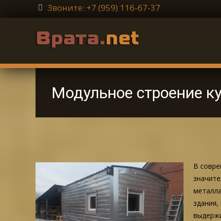
Звоните: +7 (959) 116-67-37
Модульное строение к
В совре
значите
металла
здания,
выдержи