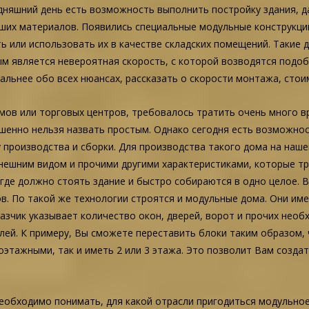
дняшний день есть возможность выполнить постройку здания, д
ших материалов. Появились специальные модульные конструкци
ь или использовать их в качестве складских помещений. Такие
м является невероятная скорость, с которой возводятся подоб
альнее обо всех нюансах, рассказать о скорости монтажа, стои
омов или торговых центров, требовалось тратить очень много в
ршенно нельзя назвать простым. Однако сегодня есть возможно
 производства и сборки. Для производства такого дома на на
ешним видом и прочими другими характеристиками, которые тре
 где должно стоять здание и быстро собираются в одно целое. 
ов. По такой же технологии строятся и модульные дома. Они им
азчик указывает количество окон, дверей, ворот и прочих нео
й. К примеру, Вы сможете переставить блоки таким образом, 
оэтажными, так и иметь 2 или 3 этажа. Это позволит Вам созд
еобходимо понимать, для какой отрасли пригодиться модульно