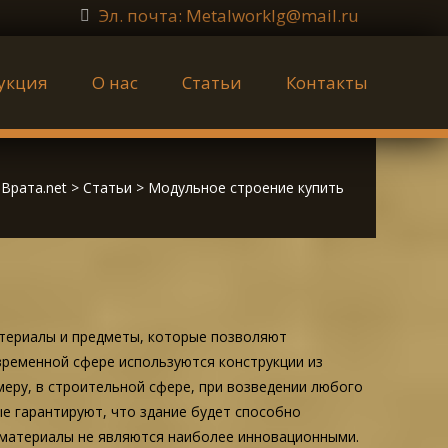
Эл. почта: Metalworklg@mail.ru
укция
О нас
Статьи
Контакты
Врата.net
>
Статьи
>
Модульное строение купить
териалы и предметы, которые позволяют
ременной сфере используются конструкции из
еру, в строительной сфере, при возведении любого
е гарантируют, что здание будет способно
е материалы не являются наиболее инновационными.