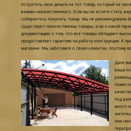
потратить свои деньги на тот товар, который не смо
взамен некачественного. Если вы не хотите стать же
собираетесь покупать товар. Мы не рекомендовали бы
существуют некачественны товары, а ни о какой гар
документацию о том, что все товары обладают высок
предоставляет гарантию на работу конструкции. К п
магазине. Мы заботимся о своих клиентах, поэтому 
Дале ва
ваша ко
размеща
помести
качеств
под раз
много л
жительс
они смо
перепро