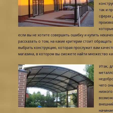
констру
так и п
сферах 
произво
которые
если вы не хотите совершить ошибку и купить некач
рассказать о том, на какие критерии стоит обращать
выбрать конструкцию, которая прослужит вам качеств
магазина, в котором вы сможете найти множество ка
Итак, д
металло
недобро
чего он
низкого
возможн
внешний
начинае