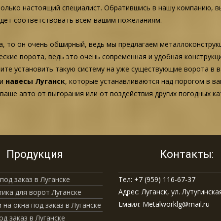
только настоящий специалист. Обратившись в нашу компанию, в
будет соответствовать всем вашим пожеланиям.
а, то он очень обширный, ведь мы предлагаем металлоконструк
еские ворота, ведь это очень современная и удобная конструк
отите установить такую систему на уже существующие ворота в
 и
навесы Луганск
, которые устанавливаются над порогом в ва
ваше авто от выгорания или от воздействия других погодных ка
Продукция
Контакты:
под заказ в Луганске
Тел: +7 (959) 116-67-37
Адрес: Луганск, ул. Лутугинская
ика для ворот Луганске
Емаил: Metalworklg@mail.ru
 на окна под заказ в Луганске
од заказ в Луганске