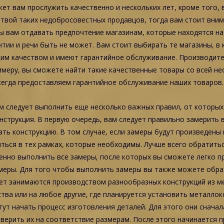
жет вам прослужить качественно и нескольких лет, кроме того, 
ртвой таких недобросовестных продавцов, тогда вам стоит вни
 вам отдавать предпочтение магазинам, которые находятся на 
антии и речи быть не может. Вам стоит выбирать те магазины, 
им качеством и имеют гарантийное обслуживание. Производител
римеру, вы сможете найти такие качественные товары со всей н
всегда предоставляем гарантийное обслуживание наших товаров.
м следует выполнить еще несколько важных правил, от которых
нструкция. В первую очередь, вам следует правильно замерить
ть конструкцию. В том случае, если замеры будут произведены н
ться в тех рамках, которые необходимы. Лучше всего обратить
енно выполнить все замеры, после которых вы сможете легко 
меры. Для того чтобы выполнить замеры вы также можете обра
ет занимаются производством разнообразных конструкций из ме
тва или на любое другие, где планируется установить металлок
гут начать процесс изготовления деталей. Для этого они сначал
верить их на соответствие размерам. После этого начинается 