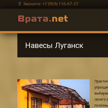
Звоните: +7 (959) 116-67-37
Навесы Луганск
Практич
упрощаю
выбираю
своего 
полезны