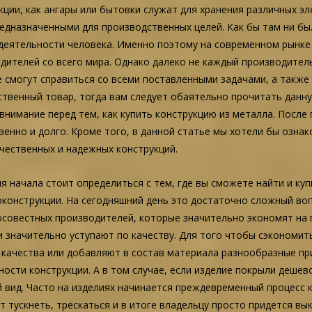
кции, как ангары или бытовки служат для хранения различных э
редназначенными для производственных целей. Как бы там ни б
деятельности человека. Именно поэтому на современном рынке
дителей со всего мира. Однако далеко не каждый производител
 смогут справиться со всеми поставленными задачами, а также 
ественный товар, тогда вам следует обаятельно прочитать дан
 внимание перед тем, как купить конструкцию из металла. После
енно и долго. Кроме того, в данной статье мы хотели бы озна
чественных и надежных конструкций.
ля начала стоит определиться с тем, где вы сможете найти и к
конструкции. На сегодняшний день это достаточно сложный воп
совестных производителей, которые значительно экономят на п
и значительно уступают по качеству. Для того чтобы сэкономи
 качества или добавляют в состав материала разнообразные пр
ости конструкции. А в том случае, если изделие покрыли дешев
 вид. Часто на изделиях начинается преждевременный процесс к
т тускнеть, трескаться и в итоге владельцу просто придется вык