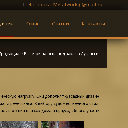
Эл. почта: Metalworklg@mail.ru
укция
О нас
Статьи
Контакты
Продукция
>
Решетки на окна под заказ в Луганске
ическую нагрузку. Они дополнят фасадный дизайн
кко и ренессанса. К выбору художественного стиля,
сь в общий пейзаж дома и приусадебного участка.