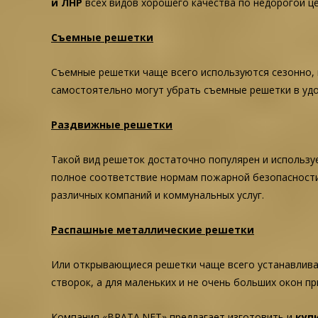
и ЛНР
всех видов хорошего качества по недорогой ц
Съемные решетки
Съемные решетки чаще всего используются сезонно, к
самостоятельно могут убрать съемные решетки в удо
Раздвижные решетки
Такой вид решеток достаточно популярен и используе
полное соответствие нормам пожарной безопасности.
различных компаний и коммунальных услуг.
Распашные металлические решетки
Или открывающиеся решетки чаще всего устанавливаю
створок, а для маленьких и не очень больших окон 
Компания «ВРАТА.NET» предлагает изготовить и
куп