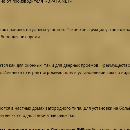
ене от производителя «ВРАТА.NET».
ак правило, на дачных участках. Такая конструкция устанавлив
бное для них время.
тся как для оконных, так и для дверных проемов. Преимуществ
 Именно это играет огромную роль в установлении такого вида
тся в частных домах загородного типа. Для установки на боль
применяются одностворчатые решетки.
ить решетки на окна в Луганске и ЛНР
любого вида по инди