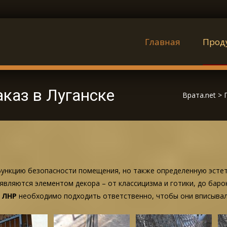
Наверх
Главная
Прод
аказ в Луганске
Врата.net
>
 функцию безопасности помещения, но также определенную эстет
 являются элементом декора – от классицизма и готики, до баро
 ЛНР
необходимо подходить ответственно, чтобы они вписывали