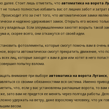
о далее. Стоит лишь отметить, что
автоматика на ворота Л
т не только полностью избавить вас от лишних забот и затрат
 Происходит это за счет того, что автоматические замки явля
ически и надежно удерживают замок. Открыть его можно толь
ся у владельца. Если злоумышленники захотят вскрыть такой зам
ума и, скорее всего, они откажутся от своей идеи.
становить фотоэлементы, которые смогут помочь вам в очень ва
ое, ворота автоматически смогут прекратить движение, что по
всех лиц, которые заходят к вам в дом или хотят в него попаст
 совершил попытку взлома.
ащать внимание при выборе
автоматика на ворота Луганск
,
равляться со своими обязанностями вся система. Именно приво
метить, что, если у вас установлены распашные ворота, то вам
е, зато вам не придется ее менять через полгода работы. Дело
сложно удержать на ветру, даже взрослому человеку, что уж го
льшим весом.