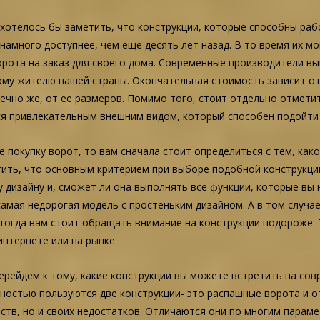
 хотелось бы заметить, что конструкции, которые способны ра
намного доступнее, чем еще десять лет назад. В то время их м
орота на заказ для своего дома. Современные производители в
ому жителю нашей страны. Окончательная стоимость зависит от
нечно же, от ее размеров. Помимо того, стоит отдельно отмет
ся привлекательным внешним видом, который способен подойти 
е покупку ворот, то вам сначала стоит определиться с тем, как
ить, что основным критерием при выборе подобной конструкции
 дизайну и, сможет ли она выполнять все функции, которые вы на
мая недорогая модель с простеньким дизайном. А в том случае
тогда вам стоит обращать внимание на конструкции подороже.
интернете или на рынке.
ерейдем к тому, какие конструкции вы можете встретить на со
ностью пользуются две конструкции- это распашные ворота и 
ств, но и своих недостатков. Отличаются они по многим парам